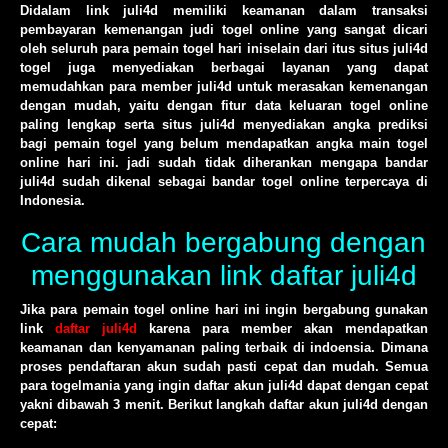
Didalam link juli4d memiliki keamanan dalam transaksi
pembayaran kemenangan judi togel online yang sangat dicari
oleh seluruh para pemain togel hari iniselain dari itus situs juli4d
togel juga menyediakan berbagai layanan yang dapat
memudahkan para member juli4d untuk merasakan kemenangan
dengan mudah, yaitu dengan fitur data keluaran togel online
paling lengkap serta situs juli4d menyediakan angka prediksi
bagi pemain togel yang belum mendapatkan angka main togel
online hari ini. jadi sudah tidak diherankan mengapa bandar
juli4d sudah dikenal sebagai bandar togel online terpercaya di
Indonesia.
Cara mudah bergabung dengan
menggunakan link daftar juli4d
Jika para pemain togel online hari ini ingin bergabung gunakan
link
daftar juli4d
karena para member akan mendapatkan
keamanan dan kenyamanan paling terbaik di indoensia. Dimana
proses pendaftaran akun sudah pasti cepat dan mudah. Semua
para togelmania yang ingin daftar akun juli4d dapat dengan cepat
yakni dibawah 3 menit. Berikut langkah daftar akun juli4d dengan
cepat: