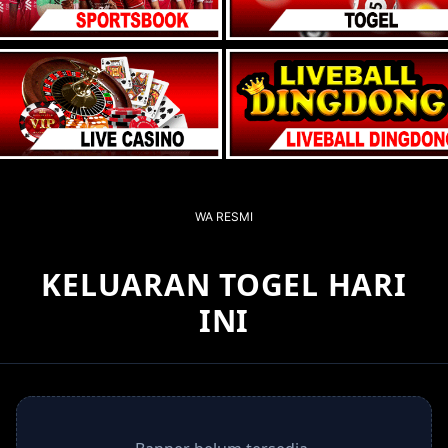
WA RESMI