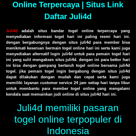
Online Terpercaya | Situs Link
Daftar Juli4d
Juli4d
adalah situs bandar togel online terpercaya yang
menyediakan informasi togel hari ini paling resmi hari ini.
dengan bergabungnya dengan situs juli4d para member bisa
menikmati keseruan bermain togel online hari ini serta kami juga
menyediakan alternatif login juli4d untuk para pemain togel hari
ini yang sulit mengakses situs juli4d. dengan ini para bettor hari
ini bisa dengan gampang bertaruh togel online bersama juli4d
togel. jika pemain togel ingin bergabung dengan situs juli4d
dapat dilakukan dengan mudah dan cepat serta kami juga
memiliki layanan customer service 24 jam setiap hari tanpa libur
untuk membantu para member togel online yang mengalami
kendala saat memainkan judi online di situs juli4d hari ini.
Juli4d memiliki pasaran
togel online terpopuler di
Indonesia