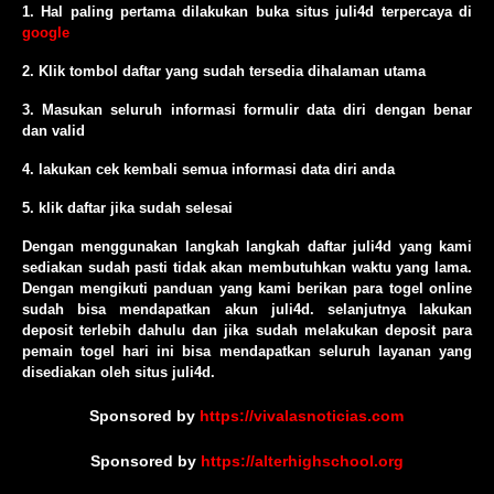
1. Hal paling pertama dilakukan buka situs juli4d terpercaya di
google
2. Klik tombol daftar yang sudah tersedia dihalaman utama
3. Masukan seluruh informasi formulir data diri dengan benar
dan valid
4. lakukan cek kembali semua informasi data diri anda
5. klik daftar jika sudah selesai
Dengan menggunakan langkah langkah daftar juli4d yang kami
sediakan sudah pasti tidak akan membutuhkan waktu yang lama.
Dengan mengikuti panduan yang kami berikan para togel online
sudah bisa mendapatkan akun juli4d. selanjutnya lakukan
deposit terlebih dahulu dan jika sudah melakukan deposit para
pemain togel hari ini bisa mendapatkan seluruh layanan yang
disediakan oleh situs juli4d.
Sponsored by
https://vivalasnoticias.com
Sponsored by
https://alterhighschool.org